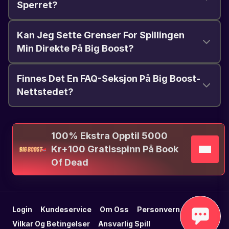
Sperret?
Kan Jeg Sette Grenser For Spillingen
Min Direkte På Big Boost?
Finnes Det En FAQ-Seksjon På Big Boost-
Nettstedet?
100% Ekstra Opptil 5000
Kr+100 Gratisspinn På Book
Of Dead
Login
Kundeservice
Om Oss
Personvern
Vilkar Og Betingelser
Ansvarlig Spill