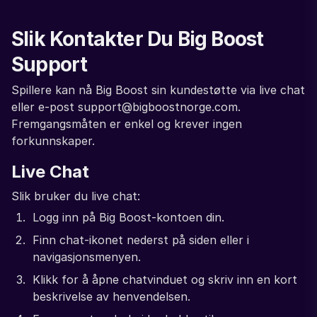
Slik Kontakter Du Big Boost
Support
Spillere kan nå Big Boost sin kundestøtte via live chat
eller e-post
support@bigboostnorge.com
.
Fremgangsmåten er enkel og krever ingen
forkunnskaper.
Live Chat
Slik bruker du live chat:
Logg inn på Big Boost-kontoen din.
Finn chat-ikonet nederst på siden eller i
navigasjonsmenyen.
Klikk for å åpne chatvinduet og skriv inn en kort
beskrivelse av henvendelsen.