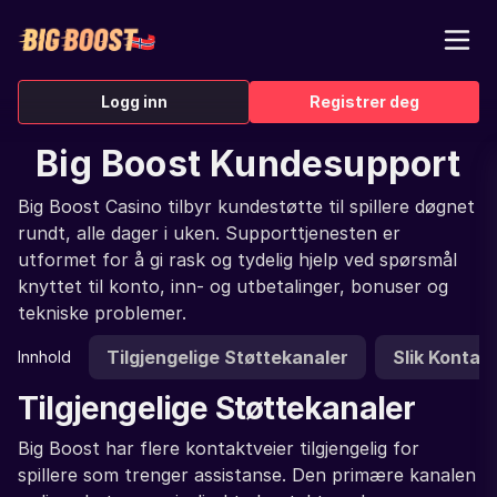
Logg inn
Registrer deg
Big Boost Kundesupport
Big Boost Casino tilbyr kundestøtte til spillere døgnet
rundt, alle dager i uken. Supporttjenesten er
utformet for å gi rask og tydelig hjelp ved spørsmål
knyttet til konto, inn- og utbetalinger, bonuser og
tekniske problemer.
Tilgjengelige Støttekanaler
Slik Kontak
Innhold
Tilgjengelige Støttekanaler
Big Boost har flere kontaktveier tilgjengelig for
spillere som trenger assistanse. Den primære kanalen